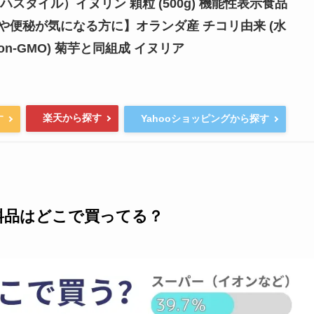
（ロハスタイル）イヌリン 顆粒 (500g) 機能性表示食品
や便秘が気になる方に】オランダ産 チコリ由来 (水
on-GMO) 菊芋と同組成 イヌリア
楽天から探す
す
Yahooショッピングから探す
料品はどこで買ってる？