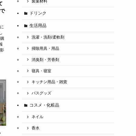
製菓材料
て
均で
ドリンク
生活用品
こに
し
洗濯・洗剤/柔軟剤
の購
報
掃除用具・用品
接影
消臭剤・芳香剤
寝具・寝室
キッチン用品・雑貨
バスグッズ
コスメ・化粧品
ネイル
香水
？