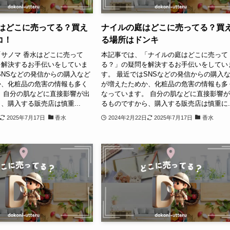
水はどこに売ってる？買え
ナイルの庭はどこに売ってる？買
コ！
る場所はドンキ
サノマ 香水はどこに売って
本記事では、「ナイルの庭はどこに売って
を解決するお手伝いをしていま
る？」の疑問を解決するお手伝いをしてい
SNSなどの発信からの購入など
す。 最近ではSNSなどの発信からの購入
か、化粧品の危害の情報も多く
が増えたためか、化粧品の危害の情報も多
 自分の肌などに直接影響が出
なっています。 自分の肌などに直接影響
、購入する販売店は慎重...
るものですから、購入する販売店は慎重に..
2025年7月17日
香水
2024年2月22日
2025年7月17日
香水