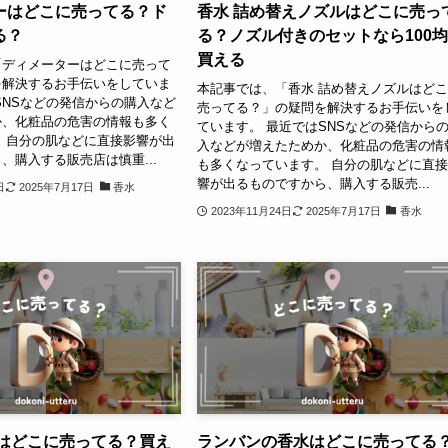
ーはどこに売ってる？ド
香水 詰め替えノズルはどこに売っ
る？
る？ノズル付きのセットなら100
買える
「ディメーターはどこに売って
を解決するお手伝いをしていま
本記事では、「香水 詰め替えノズルはど
SNSなどの発信からの購入など
売ってる？」の疑問を解決するお手伝いを
か、化粧品の危害の情報も多く
ています。 最近ではSNSなどの発信から
 自分の肌などに直接影響が出
入などが増えたためか、化粧品の危害の情
、購入する販売店は慎重...
も多くなっています。 自分の肌などに直
響が出るものですから、購入する販売...
日
2025年7月17日
香水
2023年11月24日
2025年7月17日
香水
水はどこに売ってる？買え
ランバンの香水はどこに売ってる