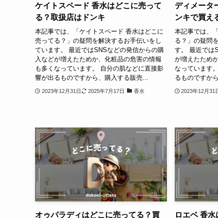
ケイトスペード 香水はどこに売って
ディメータ
る？取扱店はドンキ
ンキで買え
本記事では、「ケイトスペード 香水はどこに
本記事では、
売ってる？」の疑問を解決するお手伝いをし
る？」の疑問
ています。 最近ではSNSなどの発信からの購
す。 最近では
入などが増えたためか、化粧品の危害の情報
が増えたため
も多くなっています。 自分の肌などに直接影
なっています。
響が出るものですから、購入する販売...
るものですから
2023年12月31日
2025年7月17日
香水
2023年12月31
オゥパラディはどこに売ってる？買
ロエベ 香