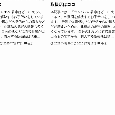
コ
取扱店はココ
ロエベ 香水はどこに売って
本記事では、「ランバンの香水はどこに売
を解決するお手伝いをしていま
てる？」の疑問を解決するお手伝いをして
SNSなどの発信からの購入など
ます。 最近ではSNSなどの発信からの購
か、化粧品の危害の情報も多く
どが増えたためか、化粧品の危害の情報も
 自分の肌などに直接影響が出
くなっています。 自分の肌などに直接影
、購入する販売店は慎重...
出るものですから、購入する販売店は慎...
2025年7月17日
香水
2022年4月29日
2025年7月17日
香水