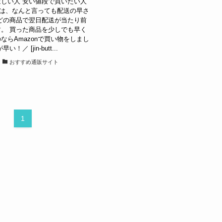
しい人 安い値段で買いたい人
特徴は、なんと言っても配送の早さ
どの商品で翌日配送が当たり前
。 買った商品を少しでも早く
ならAmazonで買い物をしまし
！／ [jin-butt...
おすすめ通販サイト
1