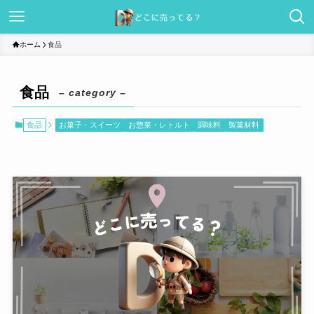
ホーム
食品
食品
– category –
食品
お菓子・スイーツ
お惣菜・レトルト
調味料
製菓材料