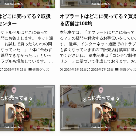
はどこに売ってる？取扱
オブラートはどこに売ってる？買
センター
る店舗は100均
「ケトルベルはどこに売って
本記事では、「オブラートはどこに売って
問にお答えします。 ネット通
る？」の疑問を解決するお手伝いをしてい
、「お試しで買ったらいつの間
す。 近年、インターネット通販でのトラ
になっていた…」「体に合わず
も多くなっていますので販売店は慎重に選
に返品できなかった…」といっ
でくださいね。 ※本記事は「コンテツ制
ラブルも増加しています。 ...
リシー」に基づいて作成しております。お..
2025年7月23日
健康グッズ
2024年3月31日
2025年7月23日
健康グッ