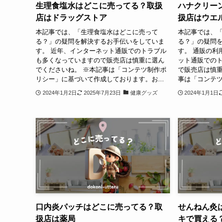
生理食塩水はどこに売ってる？取扱
ハナクリー
店はドラッグストア
扱店はウエ
本記事では、「生理食塩水はどこに売って
本記事では、
る？」の疑問を解決するお手伝いをしていま
る？」の疑問
す。 近年、インターネット通販でのトラブル
す。 通販の利
も多くなっていますので販売店は慎重に選ん
ット通販での
でくださいね。 ※本記事は「コンテツ制作ポ
で販売店は慎重
リシー」に基づいて作成しております。お...
事は「コンテツ
2024年1月2日
2025年7月23日
健康グッズ
2024年1月1日
口内炎パッチはどこに売ってる？取
せんねん灸
扱店は薬局
キで買える