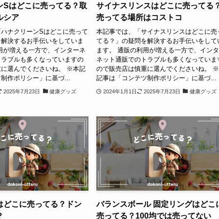
ンSはどこに売ってる？取
サイナスリンスはどこに売ってる
ルシア
売ってる場所はコストコ
「ハナクリーンSはどこに売って
本記事では、「サイナスリンスはどこに売
を解決するお手伝いをしていま
てる？」の疑問を解決するお手伝いをして
用が増える一方で、インターネ
ます。 通販の利用が増える一方で、イン
トラブルも多くなっていますの
ネット通販でのトラブルも多くなっていま
に選んでくださいね。 ※本記
ので販売店は慎重に選んでくださいね。 
制作ポリシー」に基づ...
記事は「コンテツ制作ポリシー」に基づ...
2025年7月23日
健康グッズ
2024年1月1日
2025年7月23日
健康グッズ
はどこに売ってる？ドン
バランスボール 固定リングはどこ
？
売ってる？100均では売ってない