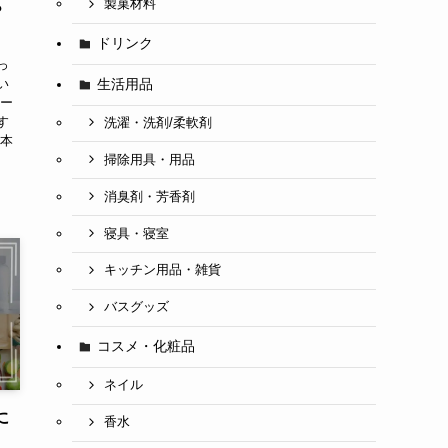
製菓材料
？
ドリンク
っ
い
生活用品
ター
す
洗濯・洗剤/柔軟剤
※本
掃除用具・用品
消臭剤・芳香剤
寝具・寝室
キッチン用品・雑貨
バスグッズ
コスメ・化粧品
ネイル
に
香水