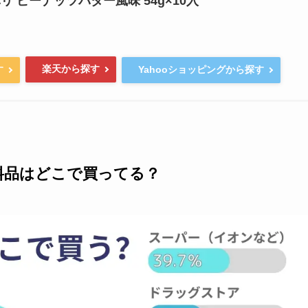
リ ピーナッツバター風味 54g×10入
楽天から探す
す
Yahooショッピングから探す
料品はどこで買ってる？