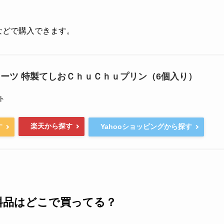
グなどで購入できます。
イーツ 特製てしおＣｈｕＣｈｕプリン（6個入り）
ト
楽天から探す
す
Yahooショッピングから探す
料品はどこで買ってる？