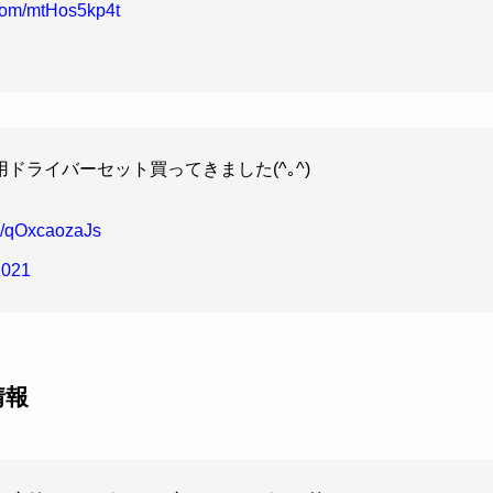
.com/mtHos5kp4t
ライバーセット買ってきました(^｡^)
om/qOxcaozaJs
2021
情報