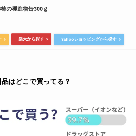
8柿の種進物缶300ｇ
楽天から探す
す
Yahooショッピングから探す
料品はどこで買ってる？