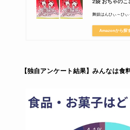
2袋 おちゃのこ
舞妓はんひぃ～ひぃ
Amazonから探
【独自アンケート結果】みんなは食