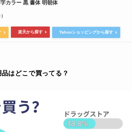
字カラー 黒 書体 明朝体
)
楽天から探す
す
Yahooショッピングから探す
用品はどこで買ってる？