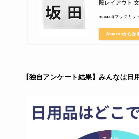
段レイアウト 文
maccut(マックカット
Amazonから探
【独自アンケート結果】みんなは日