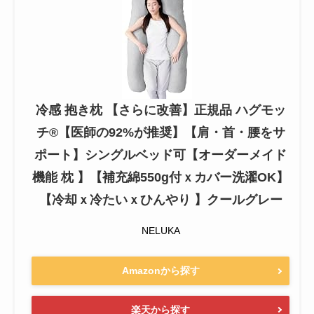
冷感 抱き枕 【さらに改善】正規品 ハグモッ
チ®【医師の92%が推奨】【肩・首・腰をサ
ポート】シングルベッド可【オーダーメイド
機能 枕 】【補充綿550g付ｘカバー洗濯OK】
【冷却ｘ冷たいｘひんやり 】クールグレー
NELUKA
Amazonから探す
楽天から探す