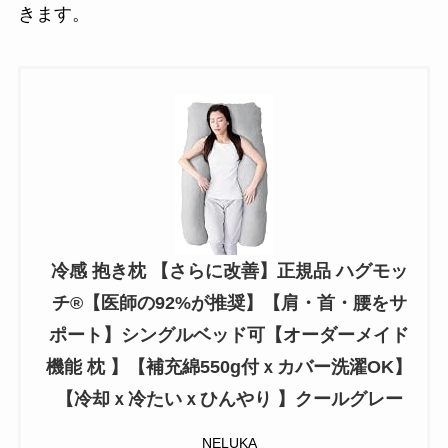
きます。
冷感 抱き枕 【さらに改善】正規品 ハグモッ
チ®【医師の92%が推奨】【肩・首・腰をサ
ポート】シングルベッド可【オーダーメイド
機能 枕 】【補充綿550g付ｘカバー洗濯OK】
【冷却ｘ冷たいｘひんやり 】クールグレー
NELUKA