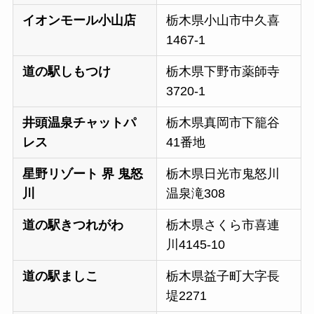
イオンモール小山店
栃木県小山市中久喜
1467-1
道の駅しもつけ
栃木県下野市薬師寺
3720-1
井頭温泉チャットパ
栃木県真岡市下籠谷
レス
41番地
星野リゾート 界 鬼怒
栃木県日光市鬼怒川
川
温泉滝308
道の駅きつれがわ
栃木県さくら市喜連
川4145-10
道の駅ましこ
栃木県益子町大字長
堤2271