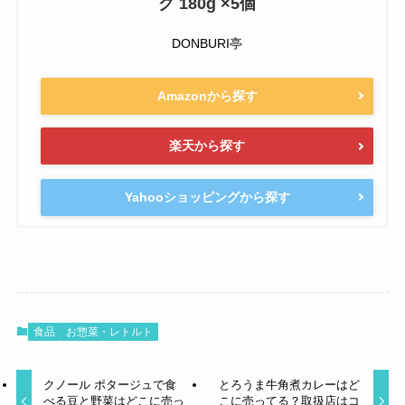
グ 180g ×5個
DONBURI亭
Amazonから探す
楽天から探す
Yahooショッピングから探す
食品
お惣菜・レトルト
クノール ポタージュで食
とろうま牛角煮カレーはど
べる豆と野菜はどこに売っ
こに売ってる？取扱店はコ