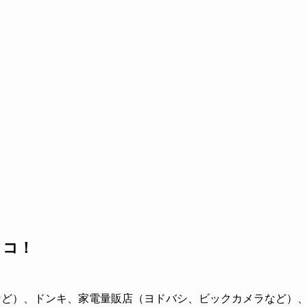
ココ！
アなど）、ドンキ、家電量販店（ヨドバシ、ビックカメラなど）