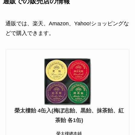
通販での販売店の情報
通販では、楽天、Amazon、Yahoo!ショッピングな
どで購入できます。
榮太樓飴 4缶入(梅ぼ志飴、黒飴、抹茶飴、紅
茶飴 各1缶)
榮太樓總本鋪