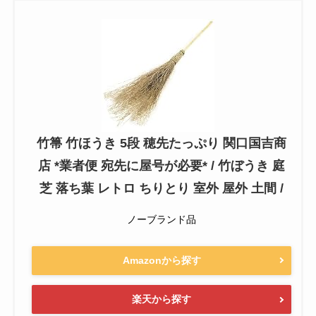
竹箒 竹ほうき 5段 穂先たっぷり 関口国吉商
店 *業者便 宛先に屋号が必要* / 竹ぼうき 庭
芝 落ち葉 レトロ ちりとり 室外 屋外 土間 /
ノーブランド品
Amazonから探す
楽天から探す