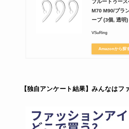
ブルートゥースヘッ
M70 M90/プラ
ープ (3個, 透明)
VSuRing
Amazonから探
【独自アンケート結果】みんなはフ