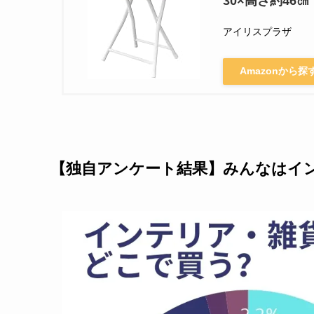
30×高さ約46㎝
アイリスプラザ
Amazonから探
【独自アンケート結果】みんなはイ