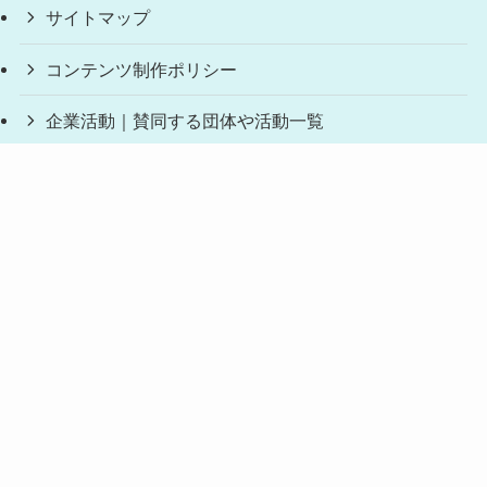
サイトマップ
コンテンツ制作ポリシー
企業活動｜賛同する団体や活動一覧
お問い合わせ
参考サイト
消費者庁
国民生活センター（消費者センター）
©
どこに売ってる？2025